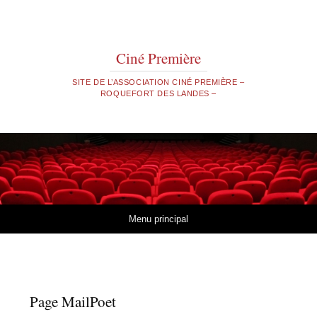
Ciné Première
SITE DE L’ASSOCIATION CINÉ PREMIÈRE –
ROQUEFORT DES LANDES –
Aller au contenu
Menu principal
Page MailPoet