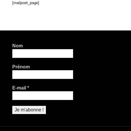
[mailpoet_page]
Navigation des articles
Nom
Prénom
E-mail
*